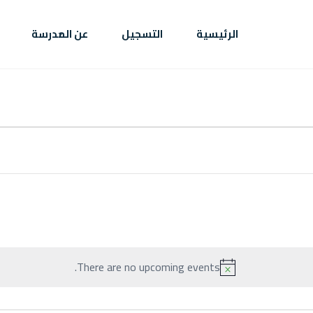
الرئيسية
التسجيل
عن المدرسة
ئيسية
سجيل
المدرسة
بار
حداث
There are no upcoming events.
N
o
معرض
t