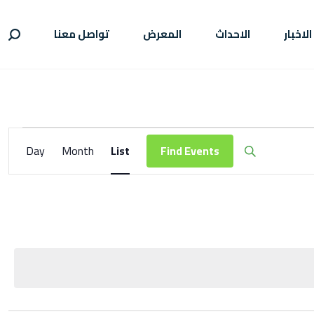
الاخبار
الاحداث
المعرض
تواصل معنا
E
Day
Month
List
Find Events
v
e
n
t
V
i
e