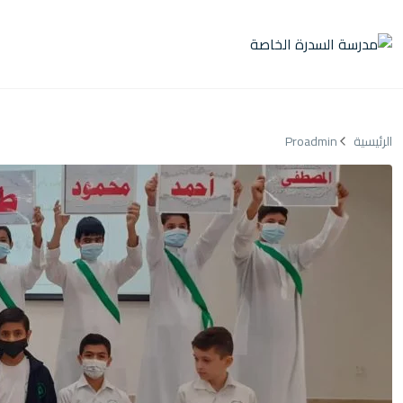
الر
الرئيسية
Proadmin
الت
عن 
الاخ
الا
ال