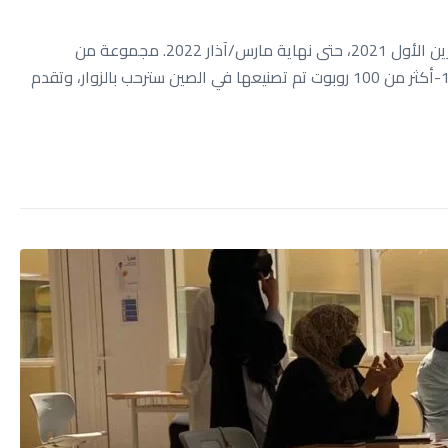
تم التعرف على معرض إكسبو دبي 2020، والذي بدأ مطلع أكتوبر/تشرين الأول 2021، حتى نهاية مارس/آذار 2022. مجموعة من
المعلومات اللافتة في المعرض والذي تشارك 192 دوبة في أعماله: 1-أكثر من 100 روبوت تم تصنيعها في الصين سترحب بالزوار، وتقدم